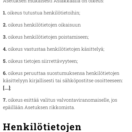
Asetuksen mukaisesti Asiakkaalla on oikeus:
1.
oikeus tutustua henkilötietoihin;
2.
oikeus henkilötietojen oikaisuun
3.
oikeus henkilötietojen poistamiseen;
4.
oikeus vastustaa henkilötietojen käsittelyä;
5.
oikeus tietojen siirrettävyyteen;
6.
oikeus peruuttaa suostumuksensa henkilötietojen
käsittelyyn kirjallisesti tai sähköpostitse osoitteeseen:
[….]
;
7.
oikeus esittää valitus valvontaviranomaiselle, jos
epäillään Asetuksen rikkomista.
Henkilötietojen