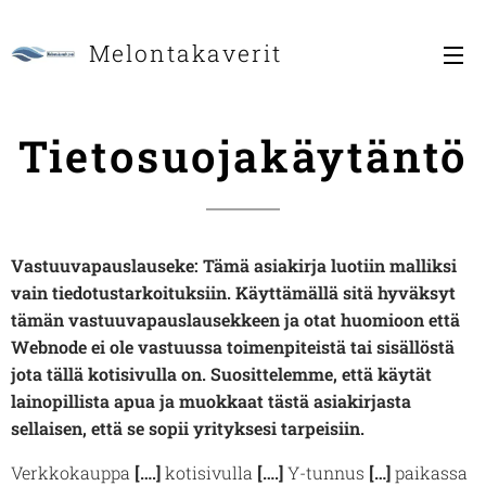
Melontakaverit
Tietosuojakäytäntö
Vastuuvapauslauseke: Tämä asiakirja luotiin malliksi
vain tiedotustarkoituksiin. Käyttämällä sitä hyväksyt
tämän vastuuvapauslausekkeen ja otat huomioon että
Webnode ei ole vastuussa toimenpiteistä tai sisällöstä
jota tällä kotisivulla on. Suosittelemme, että käytät
lainopillista apua ja muokkaat tästä asiakirjasta
sellaisen, että se sopii yrityksesi tarpeisiin.
Verkkokauppa
[….]
kotisivulla
[….]
Y-tunnus
[…]
paikassa