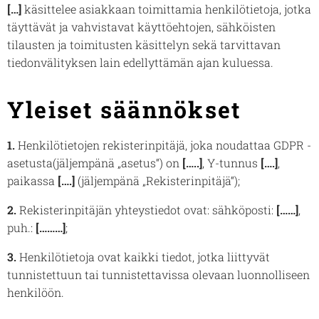
[…]
käsittelee asiakkaan toimittamia henkilötietoja, jotka
täyttävät ja vahvistavat käyttöehtojen, sähköisten
tilausten ja toimitusten käsittelyn sekä tarvittavan
tiedonvälityksen lain edellyttämän ajan kuluessa.
Yleiset säännökset
1.
Henkilötietojen rekisterinpitäjä, joka noudattaa GDPR -
asetusta(jäljempänä „asetus“) on
[…..]
, Y-tunnus
[….]
,
paikassa
[….]
(jäljempänä „Rekisterinpitäjä“);
2.
Rekisterinpitäjän yhteystiedot ovat: sähköposti:
[……]
,
puh.:
[………]
;
3.
Henkilötietoja ovat kaikki tiedot, jotka liittyvät
tunnistettuun tai tunnistettavissa olevaan luonnolliseen
henkilöön.